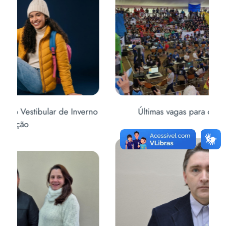
no
Últimas vagas para o CONECTA URI
Ab