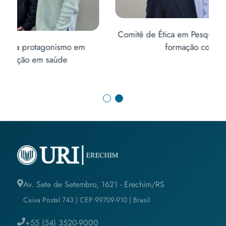
Comitê de Ética em Pesquisa promove ciclo de
formação continuada
Av. Sete de Setembro, 1621 - Erechim/RS
Caixa Postal 743 | CEP 99709-910 | Brasil
+55 (54) 3520-9000