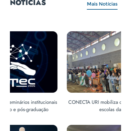
NOTÍCIAS
Mais Notícias
is
CONECTA URI mobiliza centenas de alunos de
Abe
escolas da região