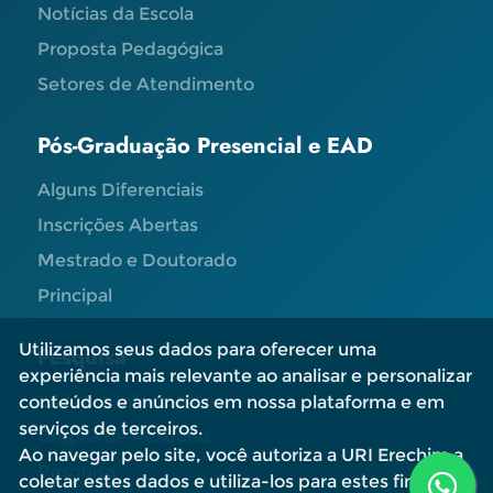
Notícias da Escola
Proposta Pedagógica
Setores de Atendimento
Pós-Graduação Presencial e EAD
Alguns Diferenciais
Inscrições Abertas
Mestrado e Doutorado
Principal
Utilizamos seus dados para oferecer uma
Pesquisa
experiência mais relevante ao analisar e personalizar
Editais e Informações
conteúdos e anúncios em nossa plataforma e em
serviços de terceiros.
Grupos de Pesquisa
Ao navegar pelo site, você autoriza a URI Erechim a
Pesquisa
coletar estes dados e utiliza-los para estes fins.