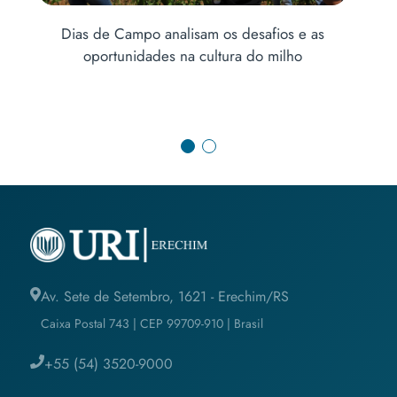
alisam os desafios e as
 na cultura do milho
Agronomia realizará pesquisa
com o município de
Av. Sete de Setembro, 1621 - Erechim/RS
Caixa Postal 743 | CEP 99709-910 | Brasil
+55 (54) 3520-9000