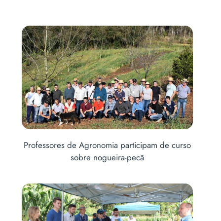
onomia participam de curso
Desenvolvimento, tecnolog
nogueira-pecã
Inaugurado Laboratório de An
Água