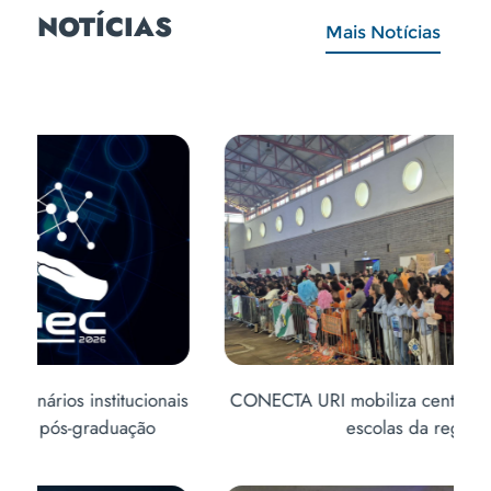
NOTÍCIAS
Mais Notícias
is
CONECTA URI mobiliza centenas de alunos de
Abe
escolas da região