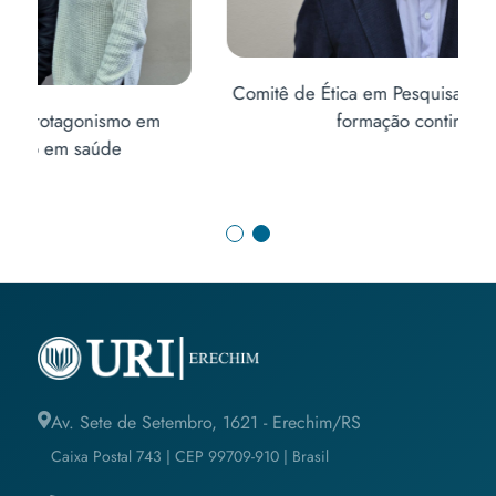
Comitê de Ética em Pesquisa promove ciclo de
formação continuada
Av. Sete de Setembro, 1621 - Erechim/RS
Caixa Postal 743 | CEP 99709-910 | Brasil