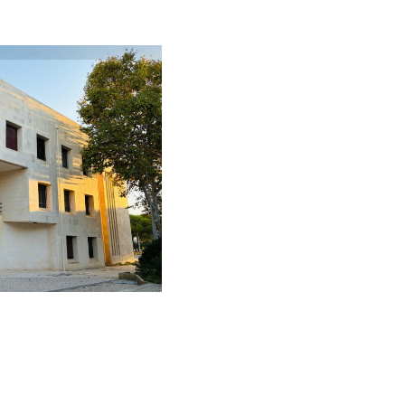
garve Campus
las