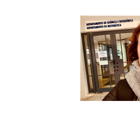
Joseane Bassa
de Química 
Faculdade de C
do 