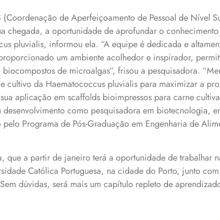
 (Coordenação de Aperfeiçoamento de Pessoal de Nível Su
ua chegada, a oportunidade de aprofundar o conhecimento 
s pluvialis, informou ela. “A equipe é dedicada e altamen
oporcionado um ambiente acolhedor e inspirador, permiti
e biocompostos de microalgas”, frisou a pesquisadora. “Meu
de cultivo da Haematococcus pluvialis para maximizar a p
ua aplicação em scaffolds bioimpressos para carne cultiva
eu desenvolvimento como pesquisadora em biotecnologia, 
 pelo Programa de Pós-Graduação em Engenharia de Alime
, que a partir de janeiro terá a oportunidade de trabalhar 
sidade Católica Portuguesa, na cidade do Porto, junto com 
“Sem dúvidas, será mais um capítulo repleto de aprendizado