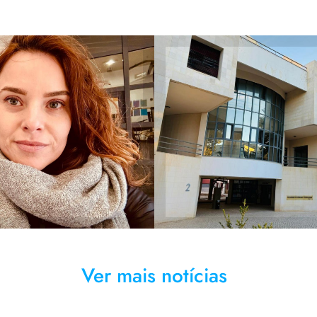
ni no Departamento
e Bioquímica da
Universidade do Al
iência e Tecnologia
de Gambe
Algarve
Ver mais notícias