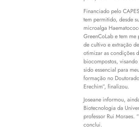
Financiado pelo CAPES
tem permitido, desde s
microalga Haematococcu
GreenCoLab e tem me pr
de cultivo e extração d
otimizar as condições 
biocompostos, visando s
sido essencial para m
formação no Doutorado
Erechim”, finalizou.
Joseane informou, ainda
Biotecnologia da Univer
professor Rui Moraes. 
conclui.