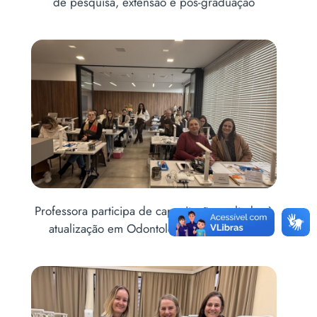
ção
2ª edição
adas à
Acadêmicos de Odontologia levam saúde bucal
dora
à comunidade