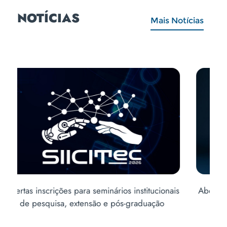
NOTÍCIAS
Mais Notícias
is
Abertas inscrições para o Vestibular de Inverno
Abe
2ª edição