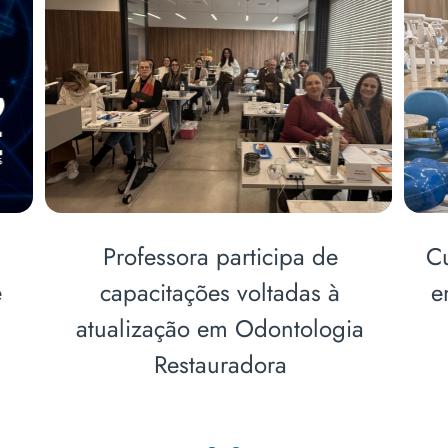
Curso de Odontologia amplia
Ab
ensino pré-clínico com novas
V
tecnologias