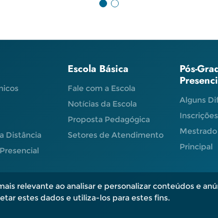
Escola Básica
Pós-Gra
Presenc
nicos
Fale com a Escola
Alguns Di
Notícias da Escola
Inscriçõe
Proposta Pedagógica
Mestrado
a Distância
Setores de Atendimento
Principal
Presencial
ais relevante ao analisar e personalizar conteúdos e anú
tar estes dados e utiliza-los para estes fins.