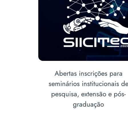
ara
Professora participa de
is de
capacitações voltadas à
pós-
atualização em Odontologia
Restauradora