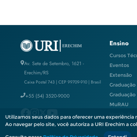
Ensino
Cursos Téc
Av. Sete de Setembro, 1621 -
Eventos
Erechim/RS
Extensão
Caixa Postal 743 | CEP 99709-910 | Brasil
Graduação 
Graduação 
+55 (54) 3520-9000
MuRAU
Vestibular
Utilizamos seus dados para oferecer uma experiência m
Ao navegar pelo site, você autoriza a URI Erechim a cole