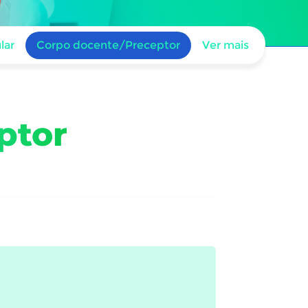
lar
Corpo docente/Preceptor
Ver mais
ptor