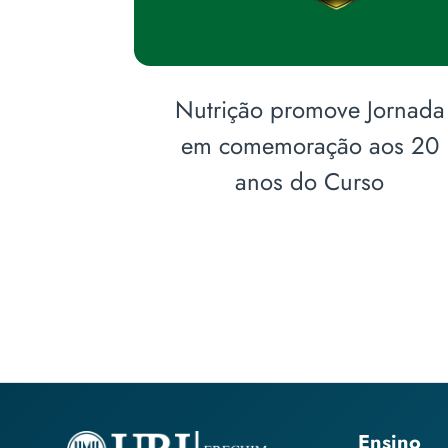
 para o
Curso de Nutrição recebe
rno 2ª
homenagem do Legislativ
de Erechim pelos seus 20
anos
Ensino