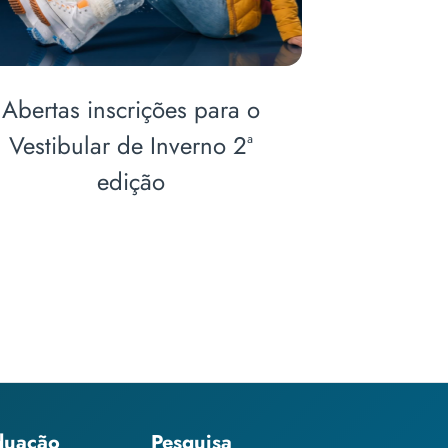
Encerram na quinta-feira as
Nutri
inscrições para o Vestibular
em c
de Inverno
duação
Pesquisa