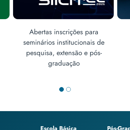
Novas terapias e condutas
o
clínicas pautam curso sobre
obesidade
Escola Básica
Pós-Gra