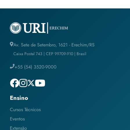
Av. Sete de Setembro, 1621 - Erechim/RS
Caixa Postal 743 | CEP 99709-910 | Brasil
+55 (54) 3520-9000
Ensino
Cursos Técnicos
Eventos
Extensão