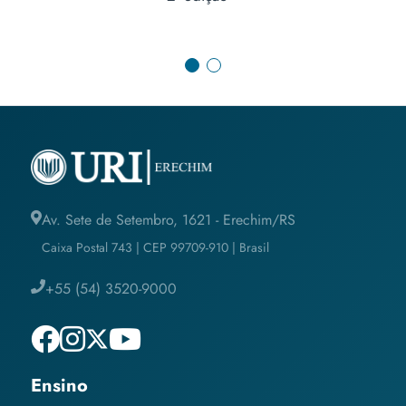
Av. Sete de Setembro, 1621 - Erechim/RS
Caixa Postal 743 | CEP 99709-910 | Brasil
+55 (54) 3520-9000
Ensino