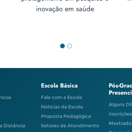
Municipal de Saúde de
n
Erechim
Escola Básica
Pós-Gra
Presenc
nicos
Fale com a Escola
Alguns Di
Notícias da Escola
Inscriçõe
Proposta Pedagógica
Mestrado
a Distância
Setores de Atendimento