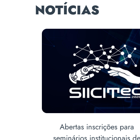
NOTÍCIAS
jetos
Acadêmicos de Medicina
rabalhos
realizam ação educativa pa