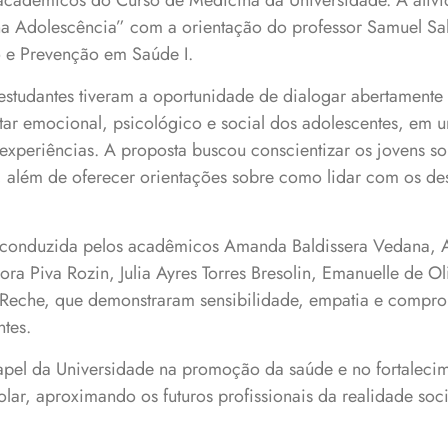
acadêmicos do Curso de Medicina da Universidade. A ativ
na Adolescência” com a orientação do professor Samuel Sa
 e Prevenção em Saúde I.
estudantes tiveram a oportunidade de dialogar abertamente
tar emocional, psicológico e social dos adolescentes, em 
experiências. A proposta buscou conscientizar os jovens s
 além de oferecer orientações sobre como lidar com os des
 conduzida pelos acadêmicos Amanda Baldissera Vedana, Ar
ora Piva Rozin, Julia Ayres Torres Bresolin, Emanuelle de O
 Reche, que demonstraram sensibilidade, empatia e compr
ntes.
papel da Universidade na promoção da saúde e no fortaleci
ar, aproximando os futuros profissionais da realidade soci