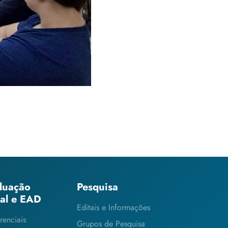
duação
Pesquisa
ial e EAD
Editais e Informações
renciais
Grupos de Pesquisa