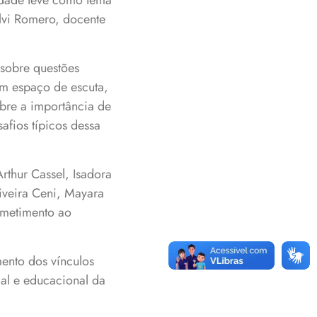
idade teve como tema
lvi Romero, docente
 sobre questões
um espaço de escuta,
obre a importância de
afios típicos dessa
thur Cassel, Isadora
liveira Ceni, Mayara
ometimento ao
mento dos vínculos
al e educacional da