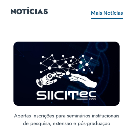
NOTÍCIAS
Mais Notícias
is
Acadêmicos de Medicina realizam ação
Abe
educativa para prevenção às drogas