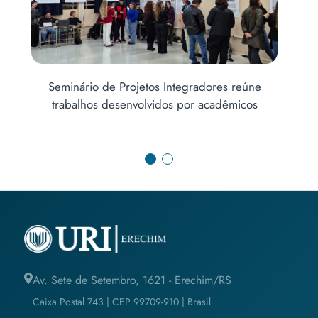
Um alerta à saúde pública: pesquisas revelam
impactos no uso do cigarro eletrônico
Av. Sete de Setembro, 1621 - Erechim/RS
Caixa Postal 743 | CEP 99709-910 | Brasil