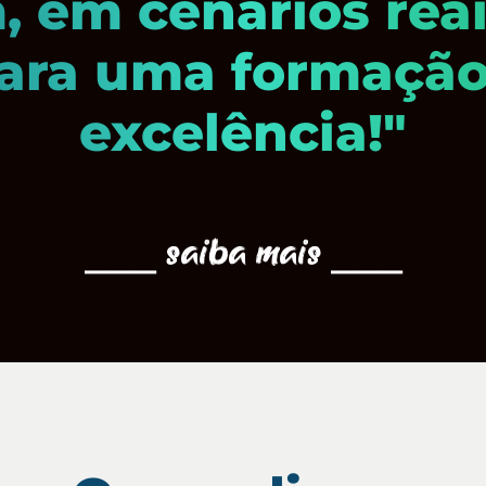
 em cenários reai
ara uma formação 
excelência!"
⎯⎯⎯ saiba mais ⎯⎯⎯