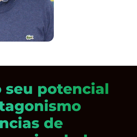
o seu potencial
otagonismo
ncias de