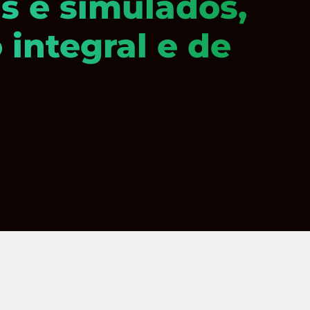
s e simulados,
integral e de