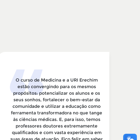
O curso de Medicina e a URI Erechim
S
estão convergindo para os mesmos
propósitos: potencializar os alunos e os
d
seus sonhos, fortalecer o bem-estar da
comunidade e utilizar a educação como
ferramenta transformadora no que tange
s
às ciências médicas. E, para isso, temos
professores doutores extremamente
m
qualificados e com vasta experiência em
suas áreas de atuação. Fico feliz em saber