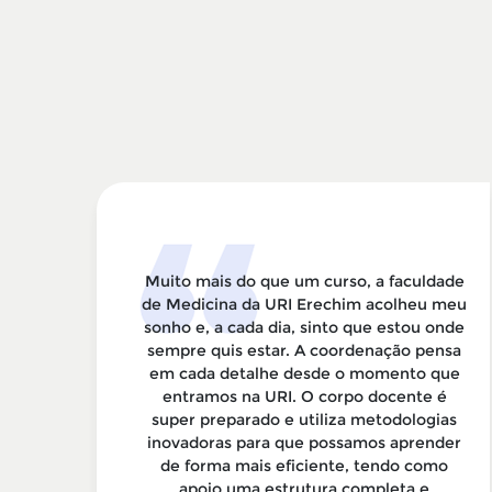
m é
Muito mais do que um curso, a faculdade
de Medicina da URI Erechim acolheu meu
um
sonho e, a cada dia, sinto que estou onde
om
sempre quis estar. A coordenação pensa
o
em cada detalhe desde o momento que
 nos
entramos na URI. O corpo docente é
lém
super preparado e utiliza metodologias
e
inovadoras para que possamos aprender
 e
de forma mais eficiente, tendo como
apoio uma estrutura completa e