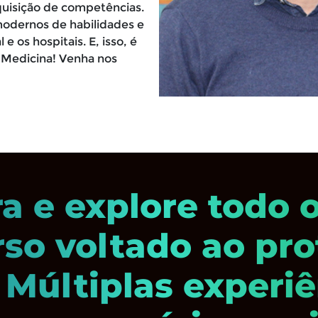
uisição de competências.
modernos de habilidades e
e os hospitais. E, isso, é
 Medicina! Venha nos
a e explore todo 
so voltado ao pr
 Múltiplas experiê