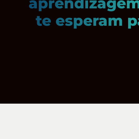
aprendizagem,
te esperam p