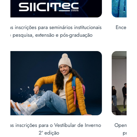
is
Encerram na quinta-feira as inscrições para o
Abe
Vestibular de Inverno
no
Open Innovation X encerra quinta edição com
Ab
premiação e apresentação de projetos