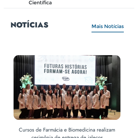
Científica
NOTÍCIAS
Mais Notícias
is
Cursos de Farmácia e Biomedicina realizam
Abe
cerimônia de entrega de jalecos