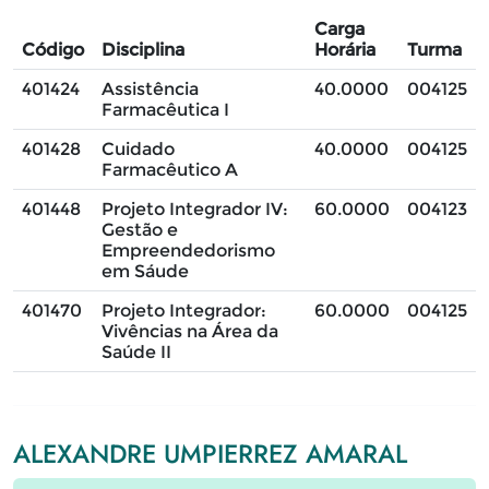
Carga
Código
Disciplina
Horária
Turma
401424
Assistência
40.0000
004125
Farmacêutica I
401428
Cuidado
40.0000
004125
Farmacêutico A
401448
Projeto Integrador IV:
60.0000
004123
Gestão e
Empreendedorismo
em Sáude
401470
Projeto Integrador:
60.0000
004125
Vivências na Área da
Saúde II
ALEXANDRE UMPIERREZ AMARAL