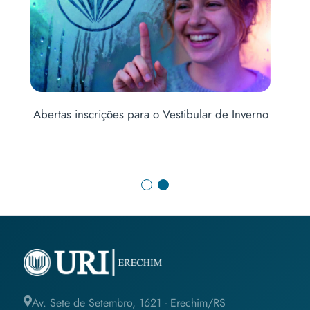
Abertas inscrições para o Vestibular de Inverno
E
Av. Sete de Setembro, 1621 - Erechim/RS