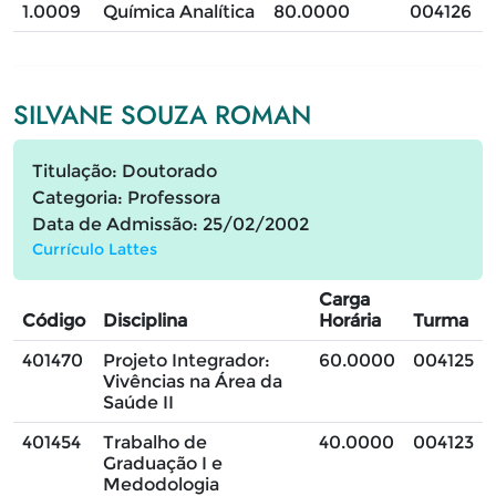
1.0009
Química Analítica
80.0000
004126
SILVANE SOUZA ROMAN
Titulação: Doutorado
Categoria: Professora
Data de Admissão: 25/02/2002
Currículo Lattes
Carga
Código
Disciplina
Horária
Turma
401470
Projeto Integrador:
60.0000
004125
Vivências na Área da
Saúde II
401454
Trabalho de
40.0000
004123
Graduação I e
Medodologia