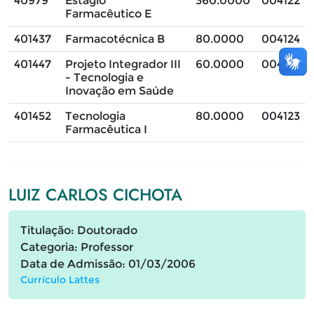
40979
Estágio
360.0000
004122
Farmacêutico E
401437
Farmacotécnica B
80.0000
004124
401447
Projeto Integrador III
60.0000
004124
- Tecnologia e
Inovação em Saúde
401452
Tecnologia
80.0000
004123
Farmacêutica I
LUIZ CARLOS CICHOTA
Titulação: Doutorado
Categoria: Professor
Data de Admissão: 01/03/2006
Currículo Lattes