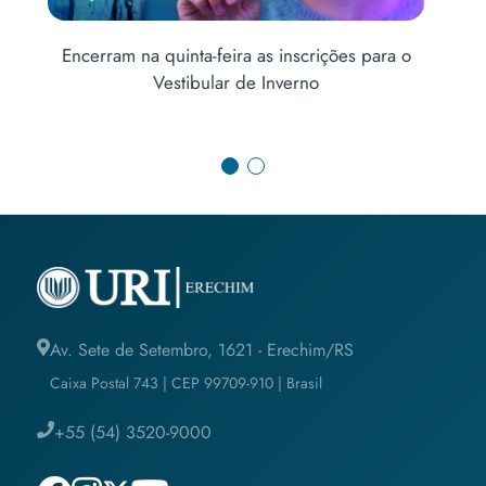
no
Encerram na quinta-feira as inscrições para o
Ab
Vestibular de Inverno
Av. Sete de Setembro, 1621 - Erechim/RS
Caixa Postal 743 | CEP 99709-910 | Brasil
+55 (54) 3520-9000