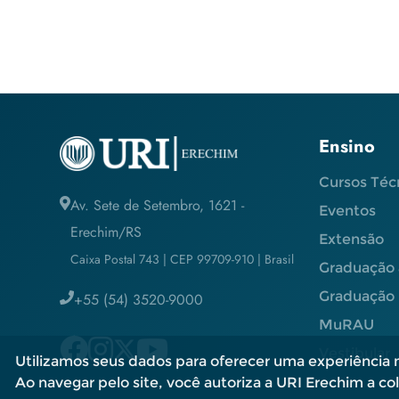
Ensino
Cursos Téc
Av. Sete de Setembro, 1621 -
Eventos
Erechim/RS
Extensão
Caixa Postal 743 | CEP 99709-910 | Brasil
Graduação 
Graduação 
+55 (54) 3520-9000
MuRAU
Vestibular
Utilizamos seus dados para oferecer uma experiência m
Ao navegar pelo site, você autoriza a URI Erechim a cole