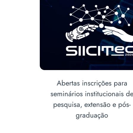
feira as
Cursos de Farmácia e
stibular
Biomedicina realizam
cerimônia de entrega de
jalecos