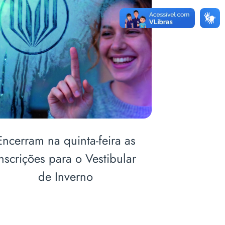
Abertas inscrições para o
Abert
Vestibular de Inverno
seminár
pesqui