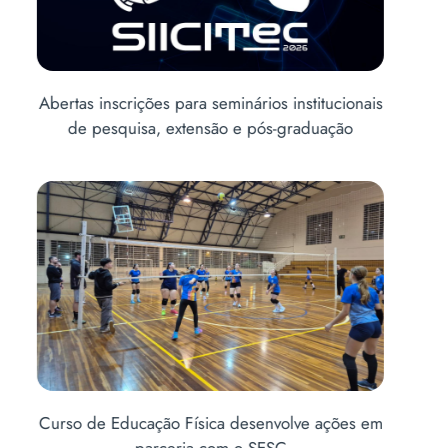
is
O papel do profissional de Educação Física no
Abe
contexto das políticas públicas
em
Abertas inscrições para o Vestibular de Inverno
Cu