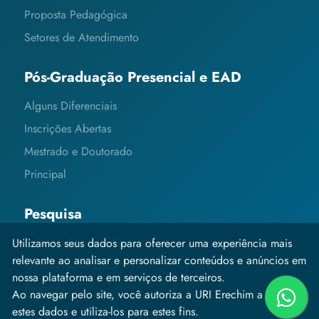
Proposta Pedagógica
Setores de Atendimento
Pós-Graduação Presencial e EAD
Alguns Diferenciais
Inscrições Abertas
Mestrado e Doutorado
Principal
Pesquisa
Editais e Informações
Utilizamos seus dados para oferecer uma experiência mais
relevante ao analisar e personalizar conteúdos e anúncios em
Grupos de Pesquisa
nossa plataforma e em serviços de terceiros.
Pesquisa
Ao navegar pelo site, você autoriza a URI Erechim a coletar
estes dados e utiliza-los para estes fins.