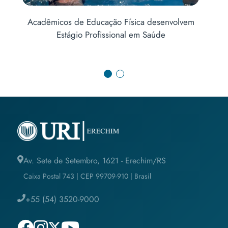
em
Educação Física promove “Yoga do Riso” no
Centro de Qualidade de Vida da Unimed
Av. Sete de Setembro, 1621 - Erechim/RS
Caixa Postal 743 | CEP 99709-910 | Brasil
+55 (54) 3520-9000