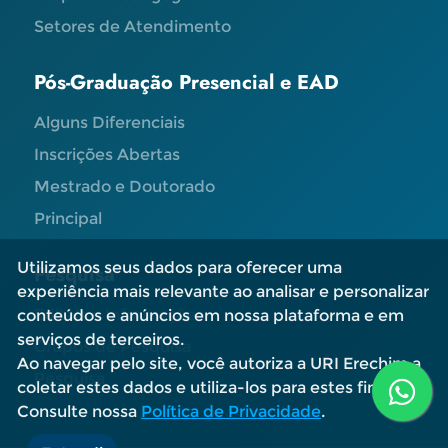
Setores de Atendimento
Pós-Graduação Presencial e EAD
Alguns Diferenciais
Inscrições Abertas
Mestrado e Doutorado
Principal
Utilizamos seus dados para oferecer uma
Pesquisa
experiência mais relevante ao analisar e personalizar
Editais e Informações
conteúdos e anúncios em nossa plataforma e em
serviços de terceiros.
Grupos de Pesquisa
Ao navegar pelo site, você autoriza a URI Erechim a
Pesquisa
coletar estes dados e utiliza-los para estes fins.
Consulte nossa
Política de Privacidade
.