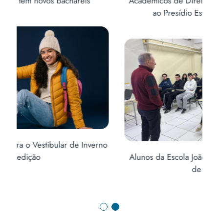
Acadêmicos de Direito realizam visita didática
ao Presídio Estadual de Erechim
no
Ab
Alunos da Escola João Caruso visitam o Curso
de Direito