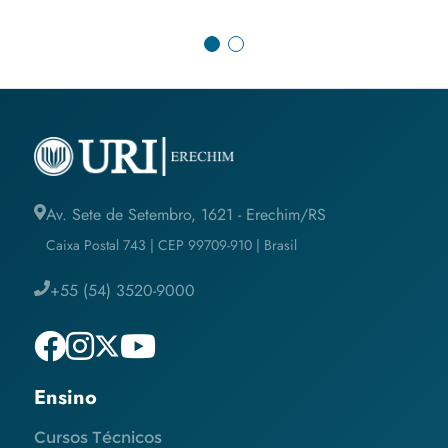
Av. Sete de Setembro, 1621 - Erechim/RS
Caixa Postal 743 | CEP 99709-910 | Brasil
+55 (54) 3520-9000
Ensino
Cursos Técnicos