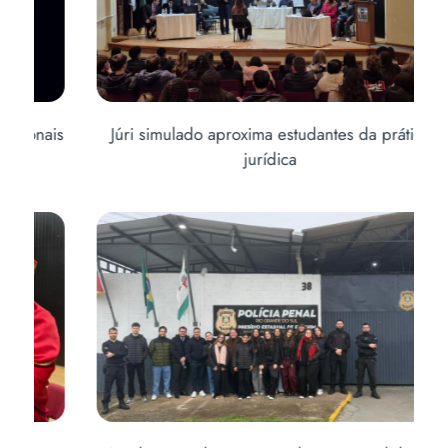
is
Júri simulado aproxima estudantes da prática
Abe
jurídica