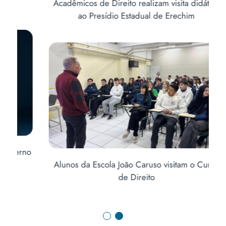
Acadêmicos de Direito realizam visita didática
ao Presídio Estadual de Erechim
no
Ab
Alunos da Escola João Caruso visitam o Curso
de Direito