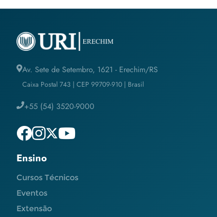
Av. Sete de Setembro, 1621 - Erechim/RS
Caixa Postal 743 | CEP 99709-910 | Brasil
+55 (54) 3520-9000
Ensino
Cursos Técnicos
Eventos
Extensão