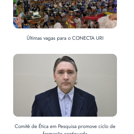
is
Últimas vagas para o CONECTA URI
Abe
Comitê de Ética em Pesquisa promove ciclo de
no
formação continuada
Ab