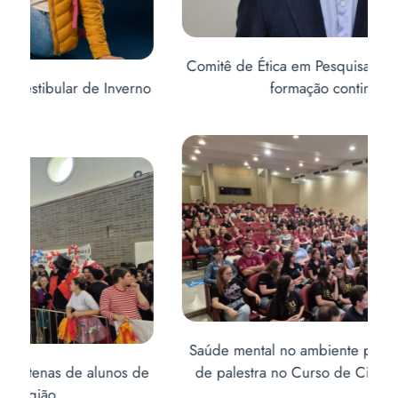
Comitê de Ética em Pesquisa promove ciclo de
no
formação continuada
Ab
Saúde mental no ambiente profissional é tema
e
de palestra no Curso de Ciências Contábeis
CO