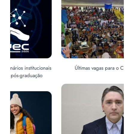
is
Últimas vagas para o CONECTA URI
Abe