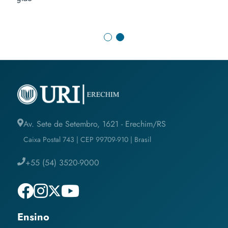
Av. Sete de Setembro, 1621 - Erechim/RS
Caixa Postal 743 | CEP 99709-910 | Brasil
+55 (54) 3520-9000
Ensino