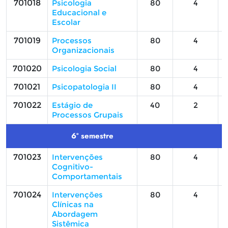
701018
Psicologia
80
4
Educacional e
Escolar
701019
Processos
80
4
Organizacionais
701020
Psicologia Social
80
4
701021
Psicopatologia II
80
4
701022
Estágio de
40
2
Processos Grupais
6º semestre
701023
Intervenções
80
4
Cognitivo-
Comportamentais
701024
Intervenções
80
4
Clínicas na
Abordagem
Sistêmica