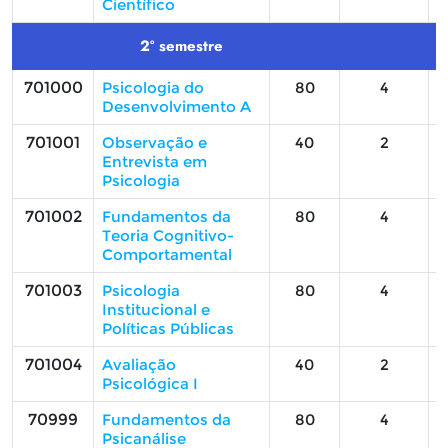
Científico
2º semestre
701000
Psicologia do
80
4
Desenvolvimento A
701001
Observação e
40
2
Entrevista em
Psicologia
701002
Fundamentos da
80
4
Teoria Cognitivo-
Comportamental
701003
Psicologia
80
4
Institucional e
Políticas Públicas
701004
Avaliação
40
2
Psicológica I
70999
Fundamentos da
80
4
Psicanálise