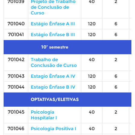
701039
Projeto de Trabalho
40
2
de Conclusão de
Curso
701040
Estágio Ênfase A III
120
6
701041
Estágio Ênfase B III
120
6
10º semestre
701042
Trabalho de
40
2
Conclusão de Curso
701043
Estagio Ênfase A IV
120
6
701044
Estagio Ênfase B IV
120
6
OPTATIVAS/ELETIVAS
701045
Psicologia
40
2
Hospitalar I
701046
Psicologia Positiva I
40
2