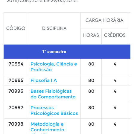
2076/CUN/2015 de 29/05/2015.
CARGA HORÁRIA
CÓDIGO
DISCIPLINA
HORAS
CRÉDITOS
D
1º semestre
70994
Psicologia, Ciência e
80
4
Profissão
70995
Filosofia I A
80
4
70996
Bases Fisiológicas
80
4
do Comportamento
70997
Processos
80
4
Psicológicos Básicos
70998
Metodologia e
80
4
Conhecimento