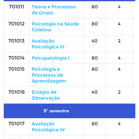
701011
Teoria e Processos
80
4
de Grupo
701012
Psicologia na Saúde
80
4
Coletiva
701013
Avaliação
40
2
Psicológica III
701014
Psicopatologia I
80
4
701015
Psicologia e
80
4
Processos de
Aprendizagem
701016
Estágio de
40
2
Observação
5º semestre
701017
Avaliação
80
4
Psicológica IV