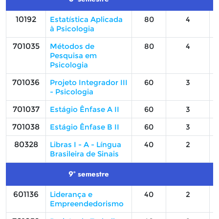
10192
Estatística Aplicada
80
4
à Psicologia
701035
Métodos de
80
4
Pesquisa em
Psicologia
701036
Projeto Integrador III
60
3
- Psicologia
701037
Estágio Ênfase A II
60
3
701038
Estágio Ênfase B II
60
3
80328
Libras I - A - Língua
40
2
Brasileira de Sinais
9º semestre
601136
Liderança e
40
2
Empreendedorismo