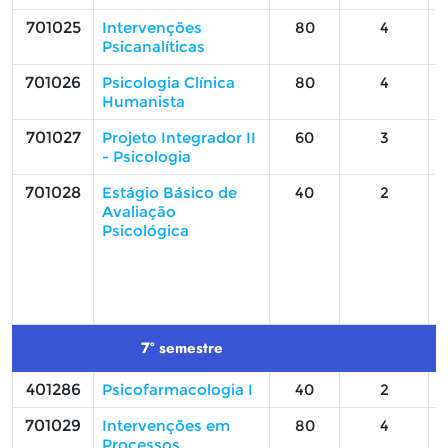
701025
Intervenções
80
4
Psicanalíticas
701026
Psicologia Clínica
80
4
Humanista
701027
Projeto Integrador II
60
3
- Psicologia
701028
Estágio Básico de
40
2
Avaliação
Psicológica
7º semestre
401286
Psicofarmacologia I
40
2
701029
Intervenções em
80
4
Processos