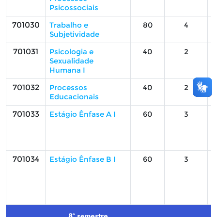
Psicossociais
701030
Trabalho e
80
4
Subjetividade
701031
Psicologia e
40
2
Sexualidade
Humana I
701032
Processos
40
2
Educacionais
701033
Estágio Ênfase A I
60
3
701034
Estágio Ênfase B I
60
3
8º semestre