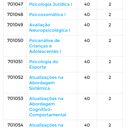
701047
Psicologia Jurídica I
40
2
701048
Psicossomática I
40
2
701049
Avaliação
40
2
Neuropsicológica I
701050
Psicanálise de
40
2
Crianças e
Adolescentes I
701051
Psicologia do
40
2
Esporte
701052
Atualizações na
40
2
Abordagem
Sistêmica
701053
Atualizações na
40
2
Abordagem
Cognitivo-
Comportamental
701054
Atualizações na
40
2