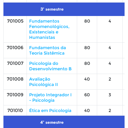
3º semestre
701005
Fundamentos
80
4
Fenomenológicos,
Existenciais e
Humanistas
701006
Fundamentos da
80
4
Teoria Sistêmica
701007
Psicologia do
80
4
Desenvolvimento B
701008
Avaliação
40
2
Psicológica II
701009
Projeto Integrador I
60
3
- Psicologia
701010
Ética em Psicologia
40
2
4º semestre