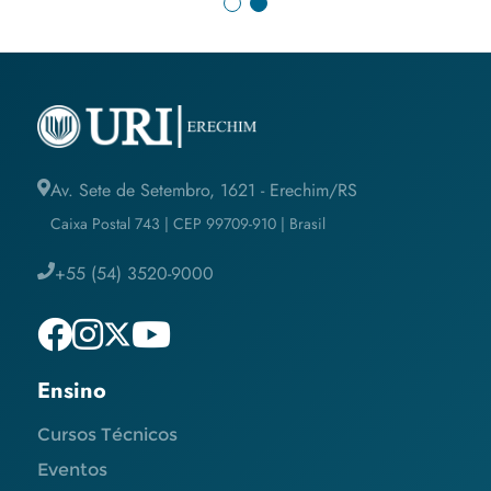
Av. Sete de Setembro, 1621 - Erechim/RS
Caixa Postal 743 | CEP 99709-910 | Brasil
+55 (54) 3520-9000
Ensino
Cursos Técnicos
Eventos