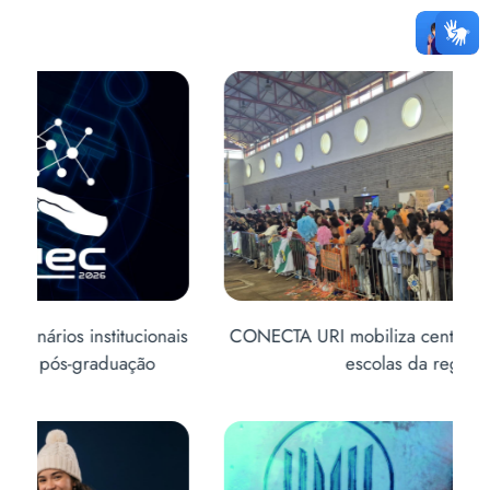
is
CONECTA URI mobiliza centenas de alunos de
Abe
escolas da região