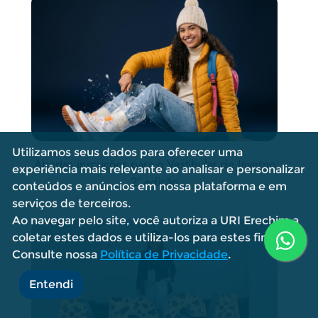
Utilizamos seus dados para oferecer uma
no
Atendimento odontológico integra atividades
Ab
experiência mais relevante ao analisar e personalizar
práticas no Centro Clínico Veterinário
conteúdos e anúncios em nossa plataforma e em
serviços de terceiros.
Ao navegar pelo site, você autoriza a URI Erechim a
coletar estes dados e utiliza-los para estes fins.
Consulte nossa
Política de Privacidade
.
Entendi