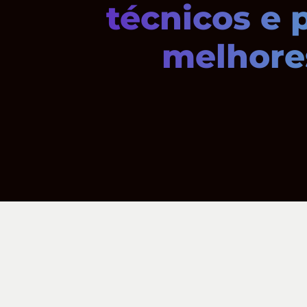
técnicos e 
melhores