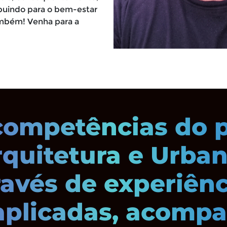
ibuindo para o bem-estar
ambém! Venha para a
ompetências do p
rquitetura e Urba
avés de experiênc
aplicadas, acom