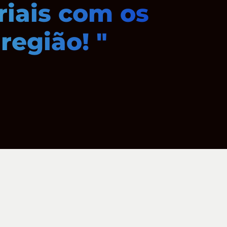
riais com os
região! "