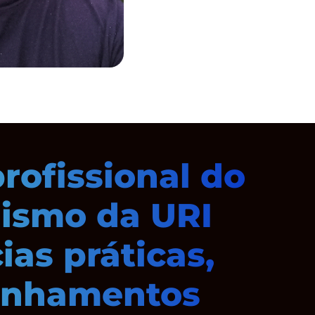
rofissional do
nismo da URI
ias práticas,
panhamentos