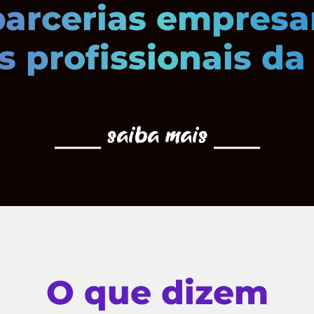
parcerias empresa
 profissionais da 
⎯⎯⎯ saiba mais ⎯⎯⎯
O que dizem