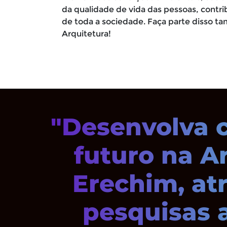
da qualidade de vida das pessoas, contr
de toda a sociedade. Faça parte disso t
Arquitetura!
"Desenvolva c
futuro na A
Erechim, atr
pesquisas 