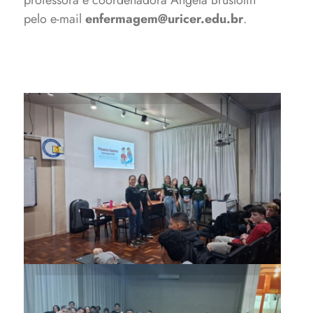
professora e coordenadora Ângela Brustolin
pelo e-mail
enfermagem@uricer.edu.br
.
A intervenção abordou
situações de emergência com
alunos do Ensino Médio por
meio de teoria e atividades
práticas.