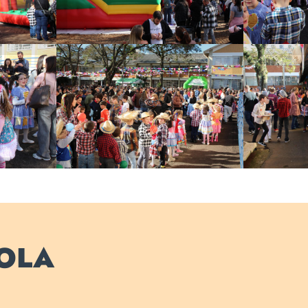
Câmpus
Cer
es
Alunos e familiares
pe
a
capricharam na
pre
a
estatueta caipira
COLA