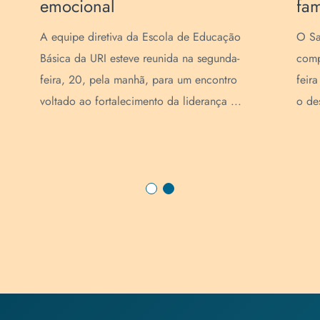
famílias na SECART
n
O Salão de Eventos da URI ficou
O p
completamente lotado na noite de segunda-
tra
feira à noite, 13, quando as equipes tiveram
de 
o desafio de líderes de torcida, uma das ...
par
...