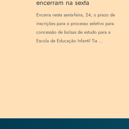
emocional
prazo de
A equipe diretiva da Escola de Educação
ivo para
Básica da URI esteve reunida na segunda-
ara a
feira, 20, pela manhã, para um encontro
..
voltado ao fortalecimento da liderança ...