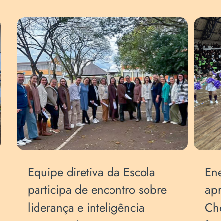
Energia e sincronia:
Em
apresentações de
ca
Cheerleaders emocionam
h