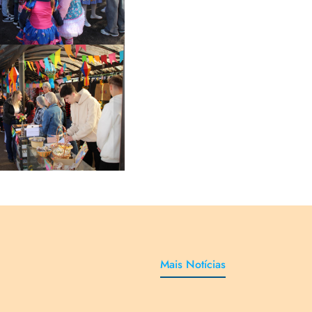
Câmpus
ca de cinco mil
ssoas estiveram
sentes na Festa
Junina
Mais Notícias