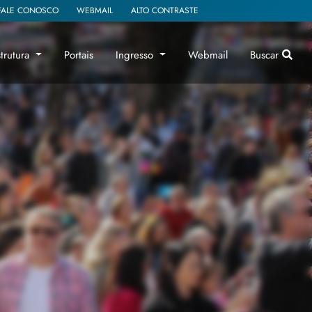
FALE CONOSCO
WEBMAIL
ALTO CONTRASTE
strutura
Portais
Ingresso
Webmail
Buscar