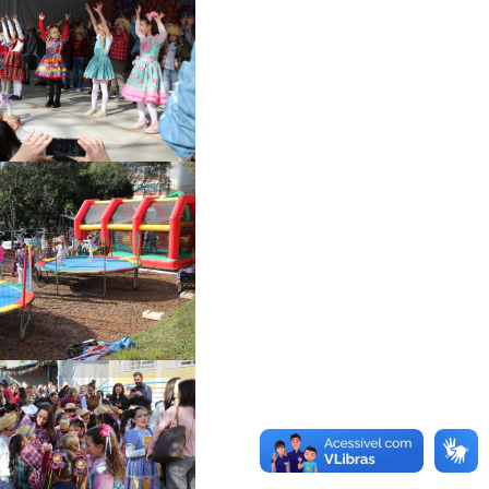
presentações
ísticas foram as
des atrações do
evento
quedos infláveis,
e ano, ocuparam
parte do
acionamento do
Câmpus
quedos infláveis,
e ano, ocuparam
parte do
acionamento do