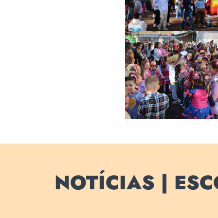
Câmpus
Alunos e familiar
capricharam n
estatueta caipir
NOTÍCIAS | ES