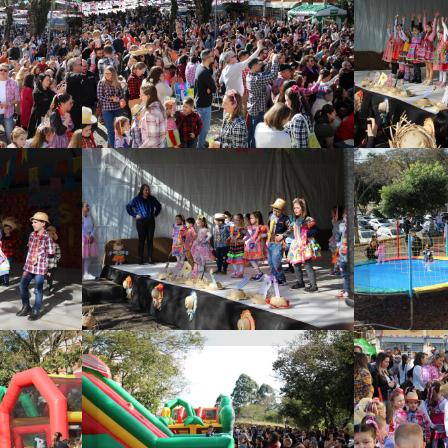
il
Cerca de cinco mil
A
am
pessoas estiveram
art
ta
presentes na Festa
gran
Junina
Brin
Apresentações
nest
as
artísticas foram as
 do
grandes atrações do
est
evento
is,
Brinquedos infláveis,
Brin
ram
neste ano, ocuparam
nest
parte do
do
estacionamento do
est