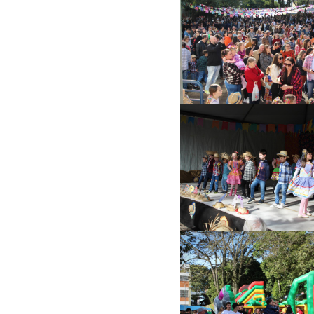
Cerca de cinco m
pessoas estiver
presentes na Fes
Junina
Apresentações
artísticas foram 
grandes atrações
evento
Brinquedos infláve
neste ano, ocupa
parte do
estacionamento 