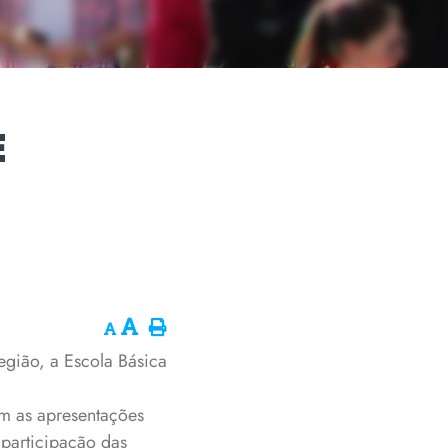
E
egião, a Escola Básica
om as apresentações
 participação das