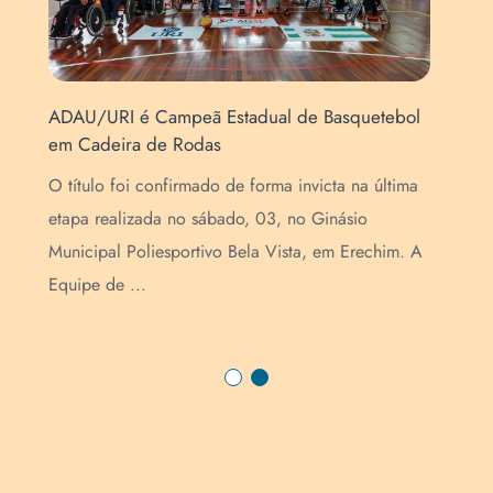
ADAU/URI é Campeã Estadual de Basquetebol
Núc
em Cadeira de Rodas
exp
E)
O título foi confirmado de forma invicta na última
A 1
etapa realizada no sábado, 03, no Ginásio
rea
.
Municipal Poliesportivo Bela Vista, em Erechim. A
URI
Equipe de ...