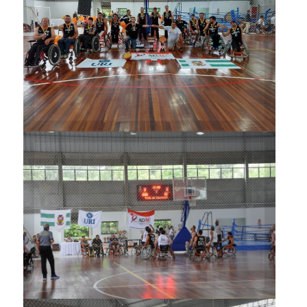
ADAU/URI conquistou o título
estadual de basquete em
cadeira de rodas
Jogos foram disputados no
Ginásio Municipal Bela Vista