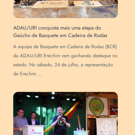
ADAU/URI conquista mais uma etapa do
Açã
Gaúcho de Basquete em Cadeira de Rodas
Ass
A equipe de Basquete em Cadeira de Rodas (BCR)
O G
da ADAU/URI Erechim vem ganhando destaque no
Fís
estado. No sábado, 24 de julho, a representação
Ere
de Erechim ...
Ere