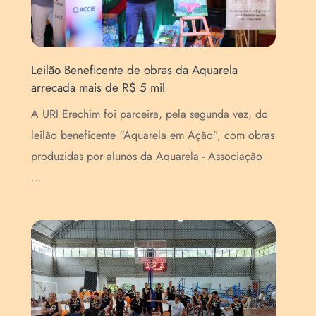
Leilão Beneficente de obras da Aquarela
Uni
arrecada mais de R$ 5 mil
Res
A URI Erechim foi parceira, pela segunda vez, do
Pel
leilão beneficente “Aquarela em Ação”, com obras
con
produzidas por alunos da Aquarela - Associação
Res
...
Res