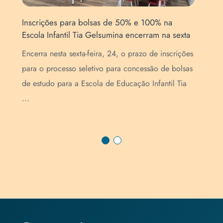
Empolgação e adrenalina: carrinhos de rolim
00% na
homenageiam Ayrton Senna na SECART
am na sexta
O pátio interno do câmpus da URI transformou-s
de inscrições
em um verdadeiro paddock de Fórmula 1 nesta
ão de bolsas
sexta-feira, 17. Como parte das integrações da
nfantil Tia
SECART (Semana ...