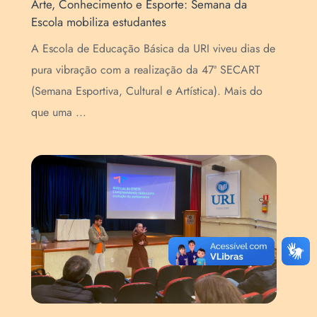
ana da
Equipe diretiva da Escola participa de encont
sobre liderança e inteligência emocional
iveu dias de
A equipe diretiva da Escola de Educação Básic
7ª SECART
da URI esteve reunida na segunda-feira, 20, pel
a). Mais do
manhã, para um encontro voltado ao
fortalecimento da liderança ...