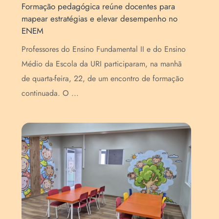
es para
Energia e sincronia: apresentações de
penho no
Cheerleaders emocionam famílias na SECAR
O Salão de Eventos da URI ficou completament
e do Ensino
lotado na noite de segunda-feira à noite, 13,
, na manhã
quando as equipes tiveram o desafio de líderes 
de formação
torcida, uma das ...