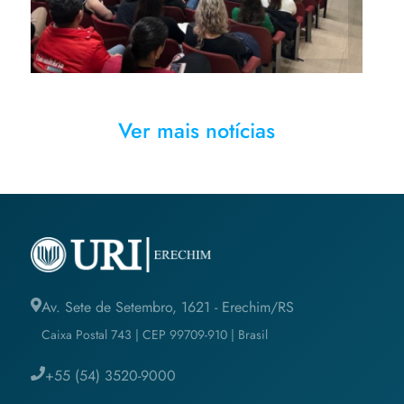
Ver mais notícias
Av. Sete de Setembro, 1621 - Erechim/RS
Caixa Postal 743 | CEP 99709-910 | Brasil
+55 (54) 3520-9000