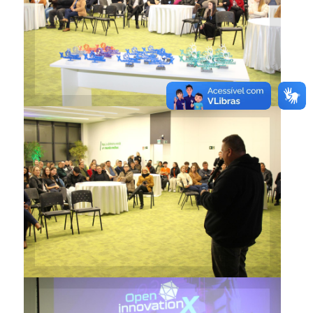
Evento teve lugar no Espaço
Cooperar da Sicredi
UniEstados
Diretor Acadêmico da URI,
Adilson Luís Stankiewicz,
destacou iniciativa que
acredita no potencial dos
jovens