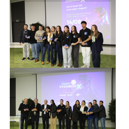
Estudantes foram premiados
também com uma missão à
capital gaúcha
Empresas parceiras
demonstraram interesse em
continuar com o projeto