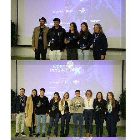
Prêmio Destaque
Sustentabilidade foi
conquistado pela equipe da
Escola Estadual de Ensino
Médio Dr. João Caruso
Troféu Inovação ficou com a
equipe do Colégio Agrícola
Estadual Ângelo Emílio Grando