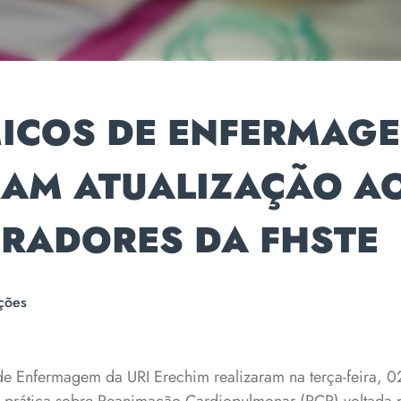
ICOS DE ENFERMAG
RAM ATUALIZAÇÃO A
RADORES DA FHSTE
ções
 Enfermagem da URI Erechim realizaram na terça-feira, 02,