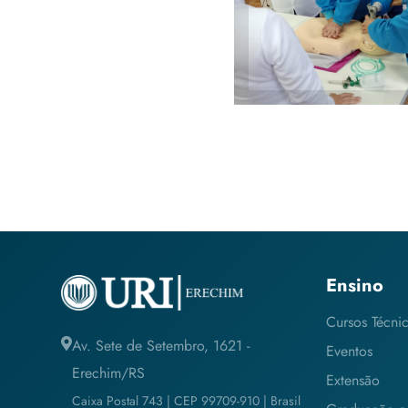
ministrado pelo
alunos de
Enfermagem
Ensino
Cursos Técni
Av. Sete de Setembro, 1621 -
Eventos
Erechim/RS
Extensão
Caixa Postal 743 | CEP 99709-910 | Brasil