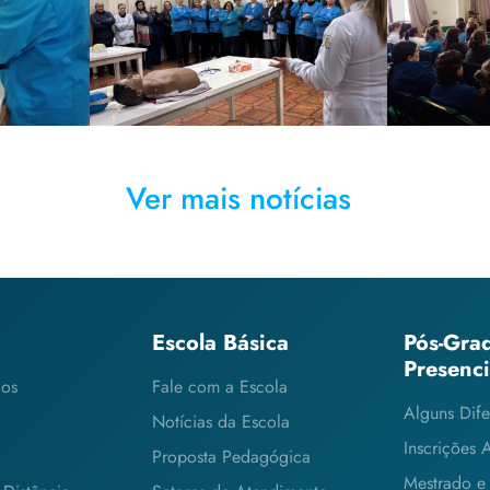
s
ministrado pelos
tr
alunos de
di
Enfermagem
Ver mais notícias
Escola Básica
Pós-Gra
Presenc
cos
Fale com a Escola
Alguns Dife
Notícias da Escola
Inscrições 
Proposta Pedagógica
Mestrado e