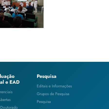
abalhadores de
versas áreas do
Hospital
duação
Pesquisa
ial e EAD
Editais e Informações
renciais
Grupos de Pesquisa
Abertas
Pesquisa
 Doutorado