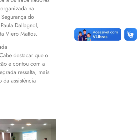
ara os trabalhadores
 organizada na
e Segurança do
 Paula Dallagnol,
ta Viero Mattos.
ada
 Cabe destacar que o
uição e contou com a
egrada ressalta, mais
o da assistência
iciativa reuniu