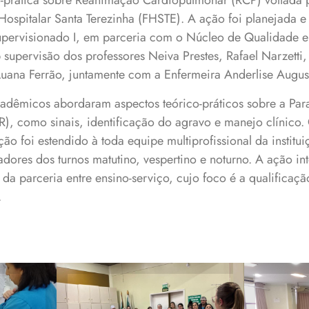
o-prática sobre Reanimação Cardiopulmonar (RCP) voltada p
ospitalar Santa Terezinha (FHSTE). A ação foi planejada e
Supervisionado I, em parceria com o Núcleo de Qualidade 
supervisão dos professores Neiva Prestes, Rafael Narzetti,
Luana Ferrão, juntamente com a Enfermeira Anderlise Augus
adêmicos abordaram aspectos teórico-práticos sobre a Par
R), como sinais, identificação do agravo e manejo clínico.
ção foi estendido à toda equipe multiprofissional da instit
adores dos turnos matutino, vespertino e noturno. A ação int
da parceria entre ensino-serviço, cujo foco é a qualificaçã
.
i
Treinamento foi
In