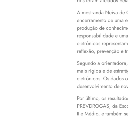
rins foram afetados pe
A mestranda Neiva de O
encerramento de uma e
produção de conhecimen
responsabilidade e uma
eletrônicos representa
reflexão, prevenção e t
Segundo a orientadora,
mais rígida e de estrat
eletrônicos. Os dados o
desenvolvimento de nova
Por último, os resulta
PREVDROGAS, da Escola
II e Médio, e também s