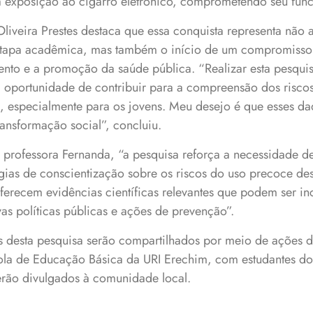
la exposição ao cigarro eletrônico, comprometendo seu fun
liveira Prestes destaca que essa conquista representa não 
tapa acadêmica, mas também o início de um compromisso
to e a promoção da saúde pública. “Realizar esta pesqui
 oportunidade de contribuir para a compreensão dos riscos
m, especialmente para os jovens. Meu desejo é que esses d
ransformação social”, concluiu.
 professora Fernanda, “a pesquisa reforça a necessidade 
égias de conscientização sobre os riscos do uso precoce des
ferecem evidências científicas relevantes que podem ser in
s políticas públicas e ações de prevenção”.
dos desta pesquisa serão compartilhados por meio de ações
 de Educação Básica da URI Erechim, com estudantes do
erão divulgados à comunidade local.