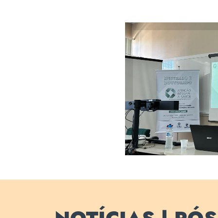
Professora Nei
relevância d
promoç