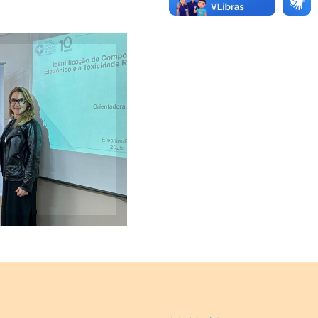
va com a
sora Fernanda
a