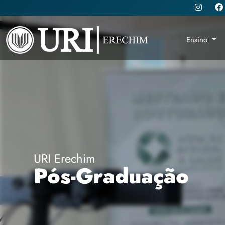
Ensino
URI Erechim
Pós-Graduação