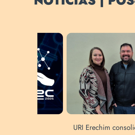
NOTÍCIAS | PÓ
a
URI aprova projeto para