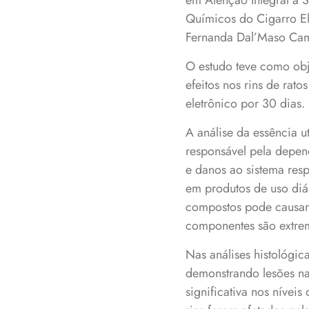
em Atenção Integral à 
Químicos do Cigarro Ele
Fernanda Dal’Maso Ca
O estudo teve como obje
efeitos nos rins de rato
eletrônico por 30 dias.
A análise da essência u
responsável pela depen
e danos ao sistema resp
em produtos de uso diár
compostos pode causar i
componentes são extre
Nas análises histológic
demonstrando lesões na 
significativa nos nívei