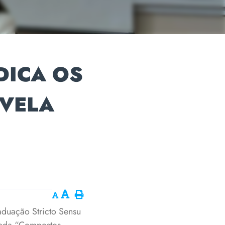
DICA OS
EVELA
aduação Stricto Sensu