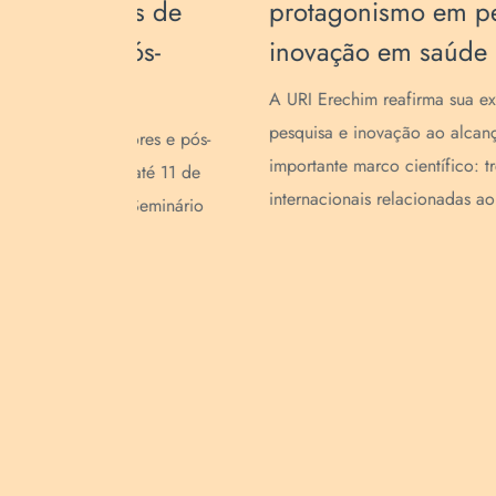
quisa e
implantar o CAIS Extensão e
Cidadania na Região de
Saúde 16
lência em
r um
A URI Erechim aprovou um projeto do
s publicações
governo federal no âmbito do Edital
.
Conjunto nº 5/2025 (PROEXT-PG CAIS
Acadêmicos), realizado em parceria entre 
CAPES ...