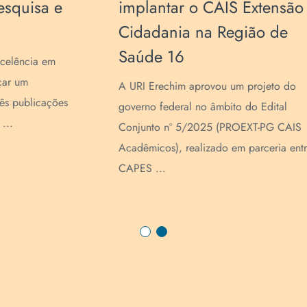
Congresso de Ciência,
p
Tecnologia e Conhecimento
Sã
em Lajeado
O p
Pó
A Professora Clarice Steffens, dos
da 
Programas de Pós-Graduação stricto sensu
mai
em Engenharia de Alimentos, Ecologia e
a
Tecnologias Sustentáveis da URI Erechim, ...