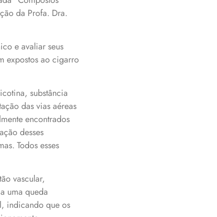
ulada “Compostos
ção da Profa. Dra.
ico e avaliar seus
am expostos ao cigarro
icotina, substância
tação das vias aéreas
almente encontrados
lação desses
mas. Todos esses
tão vascular,
ada uma queda
al, indicando que os