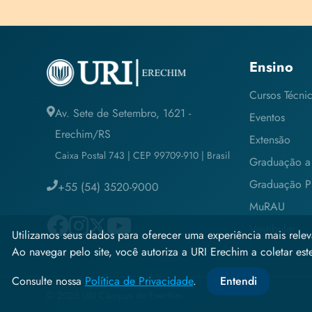
Ensino
Cursos Técni
Av. Sete de Setembro, 1621 -
Eventos
Erechim/RS
Extensão
Caixa Postal 743 | CEP 99709-910 | Brasil
Graduação a 
Graduação Pr
+55 (54) 3520-9000
MuRAU
Vestibular
Utilizamos seus dados para oferecer uma experiência mais relev
Ao navegar pelo site, você autoriza a URI Erechim a coletar estes
Consulte nossa
Política de Privacidade
.
Entendi
© 2026 URI Câmpus de Erechim