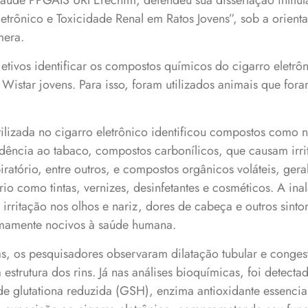
Saúde PPGAIS URI Erechim, defendeu sua dissertação intit
trônico e Toxicidade Renal em Ratos Jovens”, sob a orienta
mera.
tivos identificar os compostos químicos do cigarro eletrôn
s Wistar jovens. Para isso, foram utilizados animais que for
tilizada no cigarro eletrônico identificou compostos como n
dência ao tabaco, compostos carbonílicos, que causam irri
iratório, entre outros, e compostos orgânicos voláteis, ger
io como tintas, vernizes, desinfetantes e cosméticos. A ina
rritação nos olhos e nariz, dores de cabeça e outros sinto
mamente nocivos à saúde humana.
as, os pesquisadores observaram dilatação tubular e conges
estrutura dos rins. Já nas análises bioquímicas, foi detect
s de glutationa reduzida (GSH), enzima antioxidante essenci