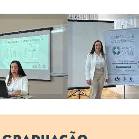
va Prestes destacou
Professora Nei
e sua pesquisa na
orientadora, profes
ão da saúde
Camer