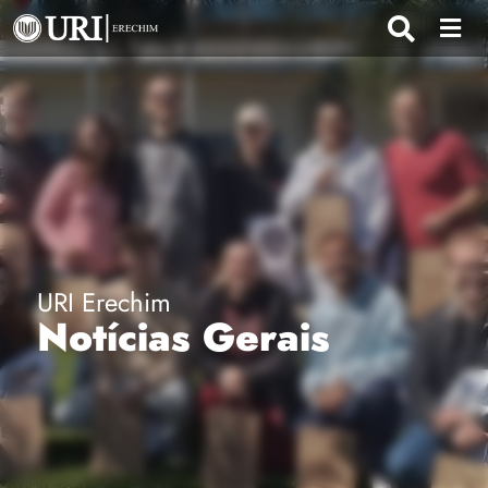
URI Erechim
Notícias Gerais