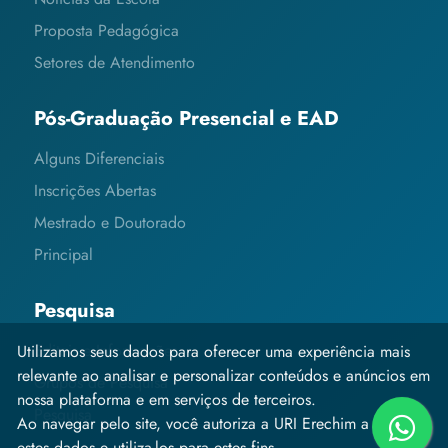
Proposta Pedagógica
Setores de Atendimento
Pós-Graduação Presencial e EAD
Alguns Diferenciais
Inscrições Abertas
Mestrado e Doutorado
Principal
Pesquisa
Editais e Informações
Utilizamos seus dados para oferecer uma experiência mais
relevante ao analisar e personalizar conteúdos e anúncios em
Grupos de Pesquisa
nossa plataforma e em serviços de terceiros.
Pesquisa
Ao navegar pelo site, você autoriza a URI Erechim a coletar
estes dados e utiliza-los para estes fins.