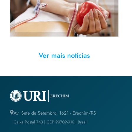
conhecimentos a respeito da
doação de sangue
Ver mais notícias
Av. Sete de Setembro, 1621 - Erechim/RS
Caixa Postal 743 | CEP 99709-910 | Brasil