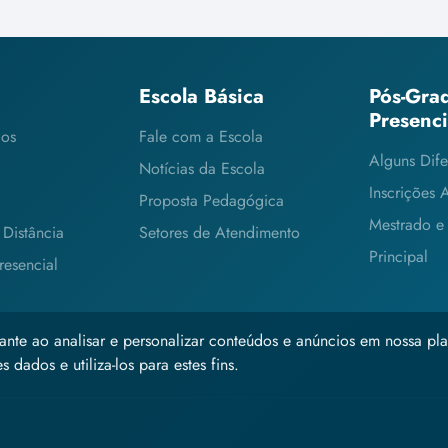
Escola Básica
Pós-Gra
Presenc
cos
Fale com a Escola
Alguns Dife
Notícias da Escola
Inscrições 
Proposta Pedagógica
Mestrado e
Distância
Setores de Atendimento
Principal
esencial
ante ao analisar e personalizar conteúdos e anúncios em nossa pla
 dados e utiliza-los para estes fins.