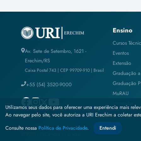
Ensino
Cursos Técni
Av. Sete de Setembro, 1621 -
Eventos
Erechim/RS
Extensão
Caixa Postal 743 | CEP 99709-910 | Brasil
Graduação a 
Graduação Pr
+55 (54) 3520-9000
MuRAU
Vestibular
Utilizamos seus dados para oferecer uma experiência mais relev
Ao navegar pelo site, você autoriza a URI Erechim a coletar estes
Consulte nossa
Política de Privacidade
.
Entendi
© 2026 URI Câmpus de Erechim