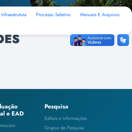
Infraestrutura
Processo Seletivo
Manuais E Arquivos
ÕES
duação
Pesquisa
ial e EAD
Editais e Informações
renciais
Grupos de Pesquisa