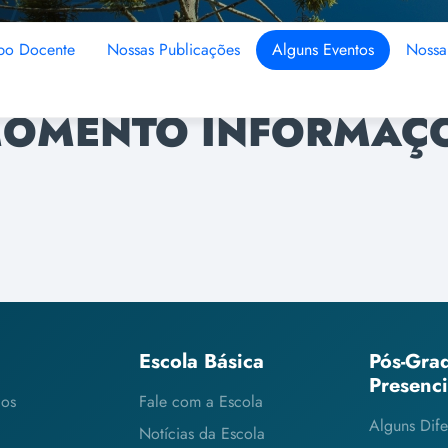
po Docente
Nossas Publicações
Alguns Eventos
Nossa 
MOMENTO INFORMAÇ
Escola Básica
Pós-Gra
Presenc
cos
Fale com a Escola
Alguns Dife
Notícias da Escola