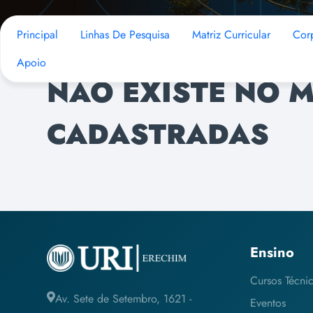
Principal
Linhas De Pesquisa
Matriz Curricular
Cor
Apoio
NÃO EXISTE NO 
CADASTRADAS
Ensino
Cursos Técni
Av. Sete de Setembro, 1621 -
Eventos