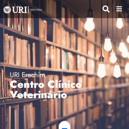
URI Erechim
Centro Clínico
Veterinário