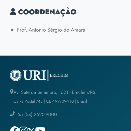
COORDENAÇÃO
► Prof. Antonio Sérgio do Amaral
Av. Sete de Setembro, 1621 - Erechim/RS
Caixa Postal 743 | CEP 99709-910 | Brasil
+55 (54) 3520-9000