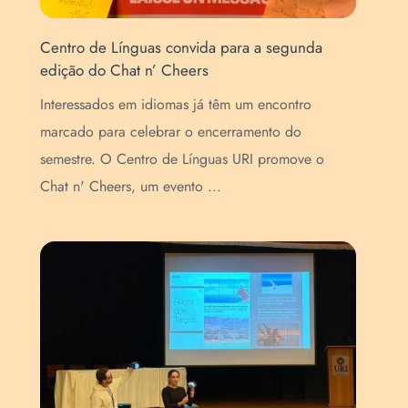
Centro de Línguas convida para a segunda
Cen
edição do Chat n’ Cheers
esc
Interessados em idiomas já têm um encontro
As 
e
marcado para celebrar o encerramento do
int
semestre. O Centro de Línguas URI promove o
Edu
Chat n' Cheers, um evento ...
Cen