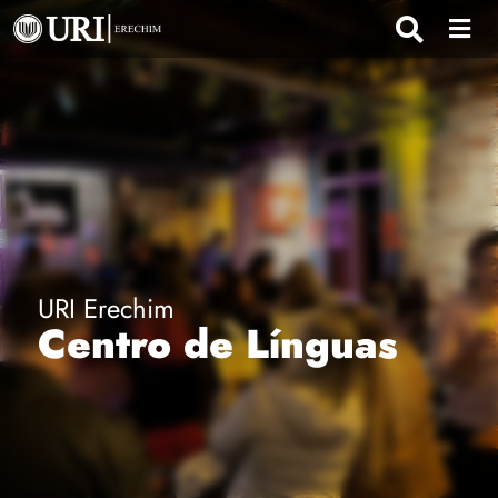
URI Erechim
Centro de Línguas