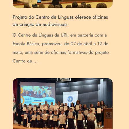
Projeto do Centro de Línguas oferece oficinas
Vid
de criação de audiovisuais
est
O Centro de Línguas da URI, em parceria com a
O C
Escola Básica, promoveu, de 07 de abril a 12 de
fei
maio, uma série de oficinas formativas do projeto
pre
Centro de ...
int