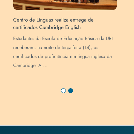
Centro de Línguas realiza entrega de
Cha
certificados Cambridge English
noi
a
Estudantes da Escola de Educação Básica da URI
O C
o
receberam, na noite de terça-feira (14), os
edi
s
certificados de proficiência em língua inglesa da
à p
Cambridge. A ...
int