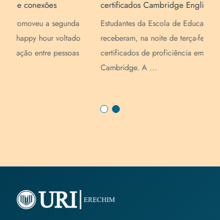
certificados Cambridge English
noi
a
Estudantes da Escola de Educação Básica da URI
O C
o
receberam, na noite de terça-feira (14), os
edi
s
certificados de proficiência em língua inglesa da
à p
Cambridge. A ...
int