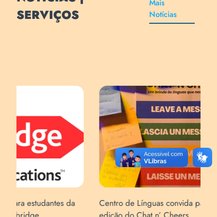
Mais
SERVIÇOS
Notícias
Centro de Línguas convida para a segunda
Cen
edição do Chat n’ Cheers
esc