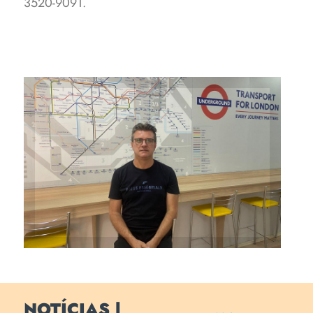
3520-9091.
Coordenador do Centro de
Línguas URI, Paulo Molossi:
"Nosso diferencial está no
suporte dedicado e na
qualidade do ensino das
línguas inglesa e italiana."
NOTÍCIAS |