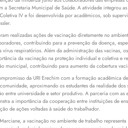
enção da influenza junto aos colaboradores das empresas C
 a Secretaria Municipal de Saúde. A atividade integrou as 
Coletiva IV e foi desenvolvida por acadêmicos, sob superv
ssler.
ram realizadas ações de vacinação diretamente no ambient
oradores, contribuindo para a prevenção da doença, espe
 vírus respiratórios. Além da administração das vacinas, 
rtância da vacinação na proteção individual e coletiva e re
ão municipal, contribuindo para aumento da cobertura vaci
 compromisso da URI Erechim com a formação acadêmica de
omunidade, aproximando os estudantes da realidade dos s
ão entre universidade e setor produtivo. A parceria com as
nstra a importância da cooperação entre instituições de en
ção de ações voltadas à saúde do trabalhador.
Marciane, a vacinação no ambiente de trabalho representa 