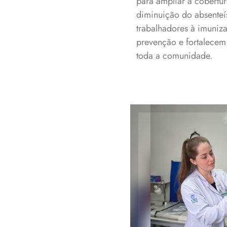
para ampliar a cobertur
diminuição do absenteís
trabalhadores à imuniz
prevenção e fortalecem
toda a comunidade.
Vacinação no a
ampliou cobertu
in