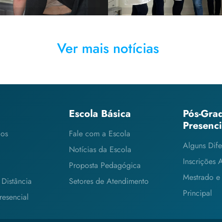
Ver mais notícias
Escola Básica
Pós-Gra
Presenc
cos
Fale com a Escola
Alguns Dife
Notícias da Escola
Inscrições 
Proposta Pedagógica
Mestrado e
Distância
Setores de Atendimento
Principal
esencial