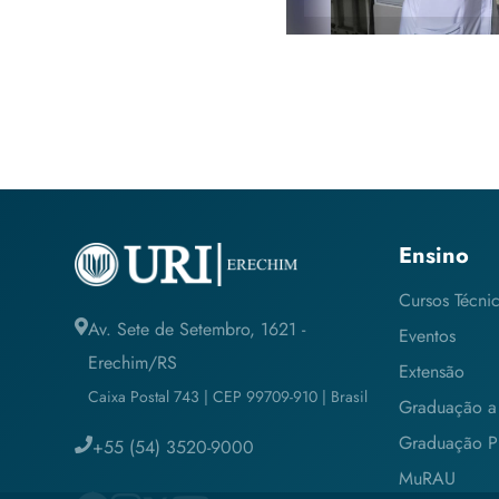
Ensino
Cursos Técni
Av. Sete de Setembro, 1621 -
Eventos
Erechim/RS
Extensão
Caixa Postal 743 | CEP 99709-910 | Brasil
Graduação a 
Graduação Pr
+55 (54) 3520-9000
MuRAU