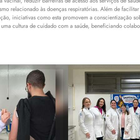
a vacinal, reduzir barreiras de acesso aos serviços de saúde
mo relacionado às doenças respiratórias. Além de facilitar
ação, iniciativas como esta promovem a conscientização so
 uma cultura de cuidado com a saúde, beneficiando colab
mbiente de trabalho
Equipe do Curso d
ra vacinal contra a
que atuou na 
fluenza