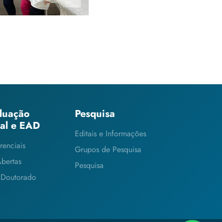
duação
Pesquisa
ial e EAD
Editais e Informações
renciais
Grupos de Pesquisa
Abertas
Pesquisa
 Doutorado