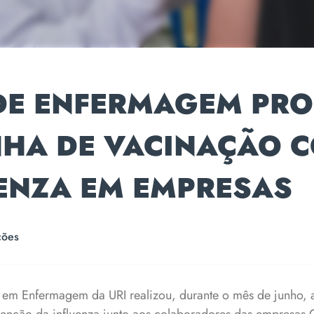
DE ENFERMAGEM PR
HA DE VACINAÇÃO 
UENZA EM EMPRESAS
ções
em Enfermagem da URI realizou, durante o mês de junho,