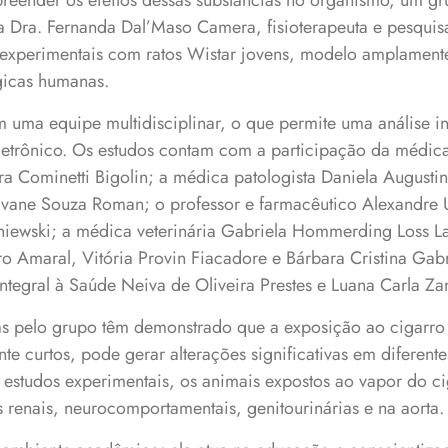
ender os efeitos dessas substâncias no organismo, um gr
ra Dra. Fernanda Dal’Maso Camera, fisioterapeuta e pesqui
experimentais com ratos Wistar jovens, modelo amplamente
gicas humanas.
m uma equipe multidisciplinar, o que permite uma análise i
letrônico. Os estudos contam com a participação da médica
ra Cominetti Bigolin; a médica patologista Daniela Augustin 
ilvane Souza Roman; o professor e farmacêutico Alexandre
sniewski; a médica veterinária Gabriela Hommerding Loss La
 Amaral, Vitória Provin Fiacadore e Bárbara Cristina Gabri
tegral à Saúde Neiva de Oliveira Prestes e Luana Carla Z
s pelo grupo têm demonstrado que a exposição ao cigarro
te curtos, pode gerar alterações significativas em diferente
estudos experimentais, os animais expostos ao vapor do ci
 renais, neurocomportamentais, genitourinárias e na aorta