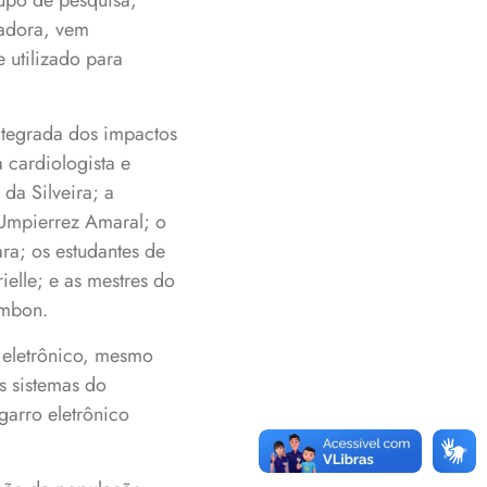
upo de pesquisa,
sadora, vem
 utilizado para
ntegrada dos impactos
 cardiologista e
da Silveira; a
 Umpierrez Amaral; o
ra; os estudantes de
elle; e as mestres do
ambon.
 eletrônico, mesmo
s sistemas do
garro eletrônico
.