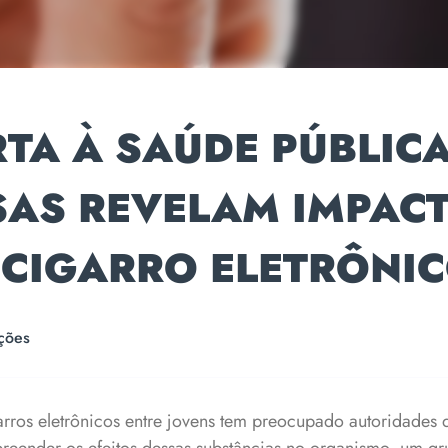
TA À SAÚDE PÚBLICA
SAS REVELAM IMPAC
 CIGARRO ELETRÔNI
ções
arros eletrônicos entre jovens tem preocupado autoridades