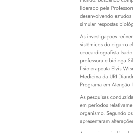
mundo. Buscando compre
liderado pela Professo
desenvolvendo estudos 
simular respostas bioló
As investigações reúne
sistêmicos do cigarro e
ecocardiografista Isado
professora e bióloga S
fisioterapeuta Elvis Wi
Medicina da URI Diandro
Programa em Atenção In
As pesquisas conduzida
em períodos relativamen
organismo. Segundo os 
apresentaram alterações