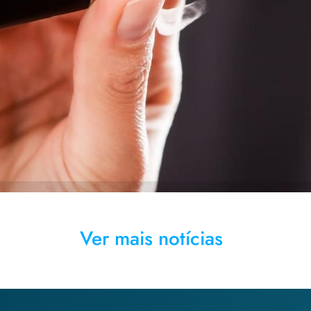
sas mostram sérios danos à saúde causados pelo cigarro eletr
Ver mais notícias